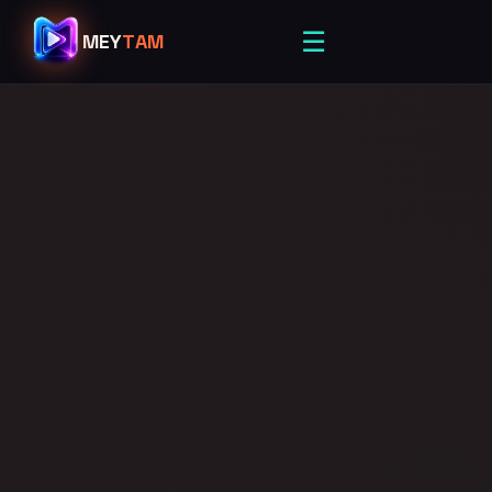
☰
MEY
TAM