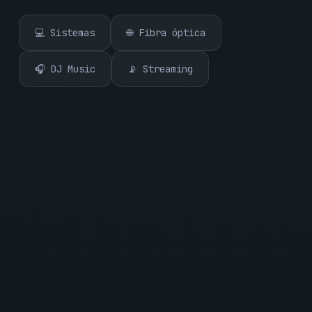
💻 Sistemas
🌐 Fibra óptica
🎧 DJ Music
📡 Streaming