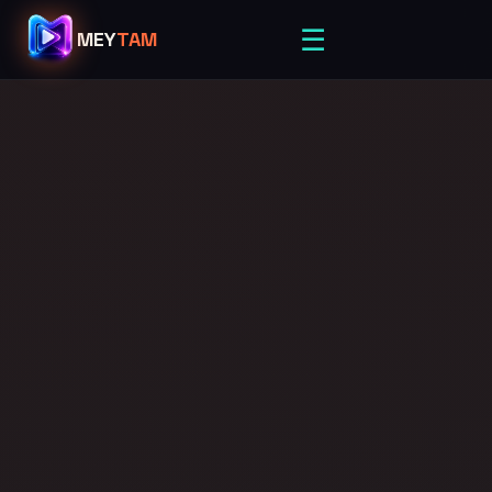
☰
MEY
TAM