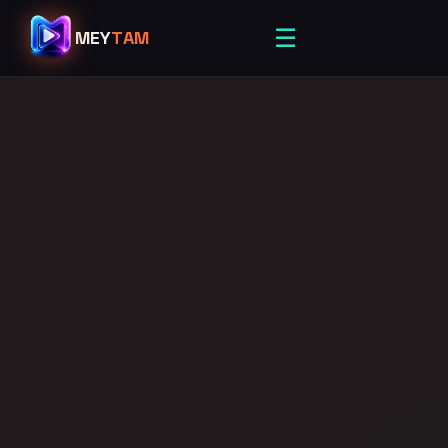
☰
MEY
TAM