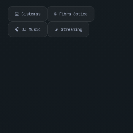
💻 Sistemas
🌐 Fibra óptica
🎧 DJ Music
📡 Streaming