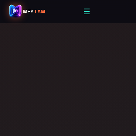
☰
MEY
TAM