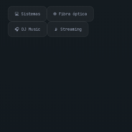
💻 Sistemas
🌐 Fibra óptica
🎧 DJ Music
📡 Streaming