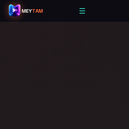
☰
MEY
TAM