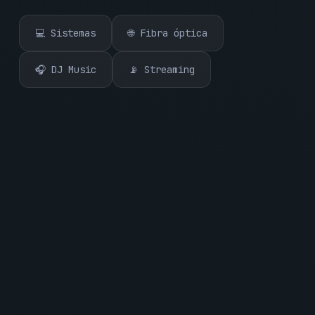
💻 Sistemas
🌐 Fibra óptica
🎧 DJ Music
📡 Streaming