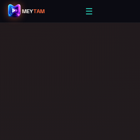
☰
MEY
TAM