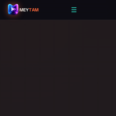
☰
MEY
TAM