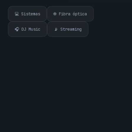
💻 Sistemas
🌐 Fibra óptica
🎧 DJ Music
📡 Streaming