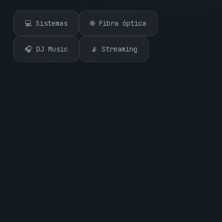
💻 Sistemas
🌐 Fibra óptica
🎧 DJ Music
📡 Streaming