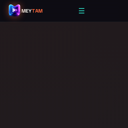
☰
MEY
TAM