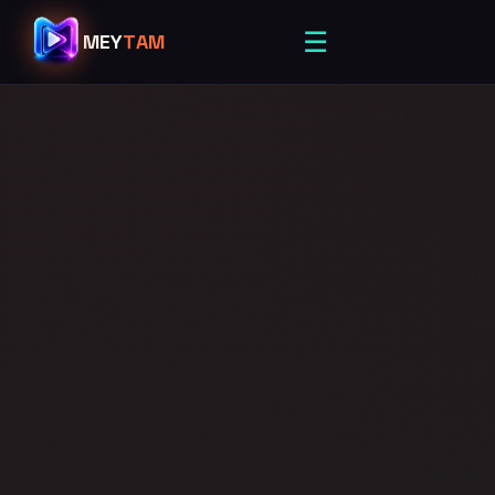
☰
MEY
TAM