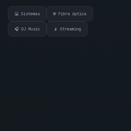
💻 Sistemas
🌐 Fibra óptica
🎧 DJ Music
📡 Streaming