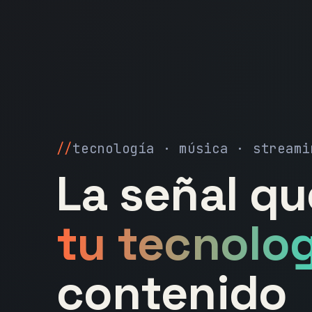
tecnología · música · streami
La señal q
tu tecnolog
contenido