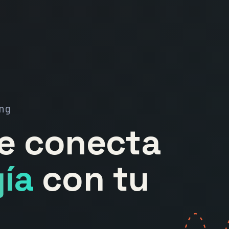
ng
ue conecta
ía
con tu