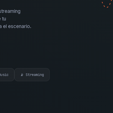
 streaming
 tu
a el escenario.
Music
📡 Streaming