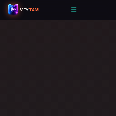
☰
MEY
TAM