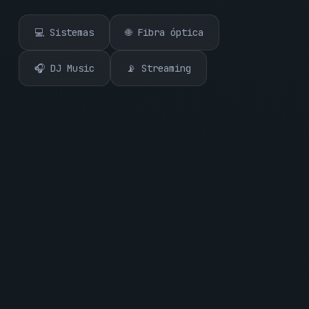
💻 Sistemas
🌐 Fibra óptica
🎧 DJ Music
📡 Streaming