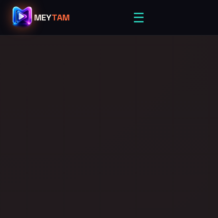
☰
MEY
TAM