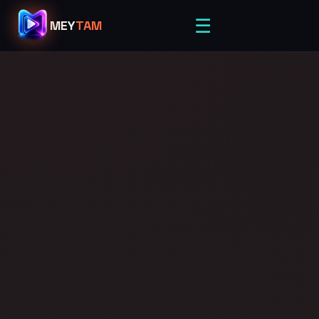
☰
MEY
TAM