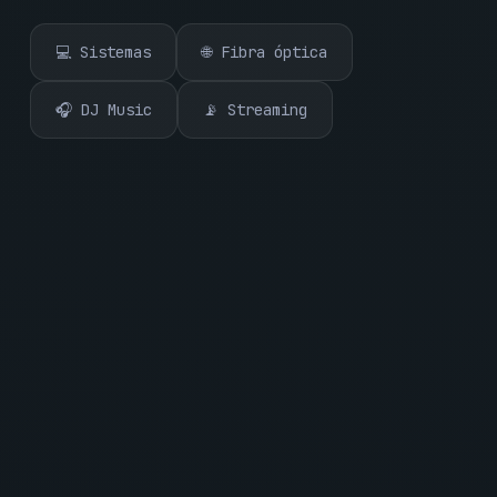
💻 Sistemas
🌐 Fibra óptica
🎧 DJ Music
📡 Streaming