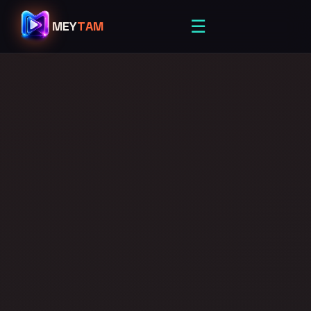
☰
MEY
TAM