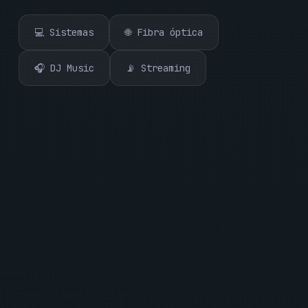
💻 Sistemas
🌐 Fibra óptica
🎧 DJ Music
📡 Streaming