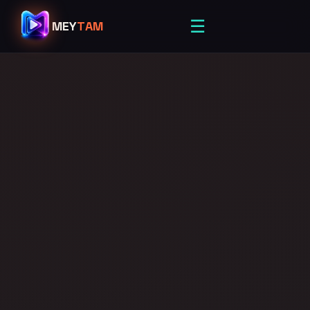
☰
MEY
TAM