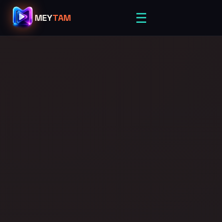
☰
MEY
TAM