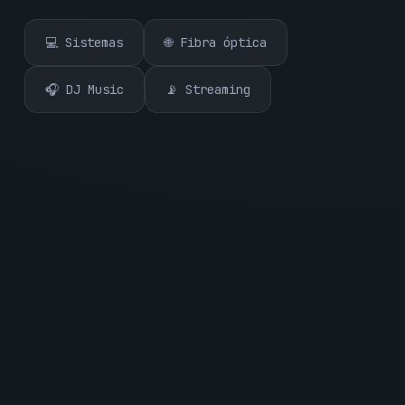
💻 Sistemas
🌐 Fibra óptica
🎧 DJ Music
📡 Streaming