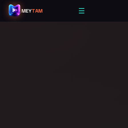
☰
MEY
TAM