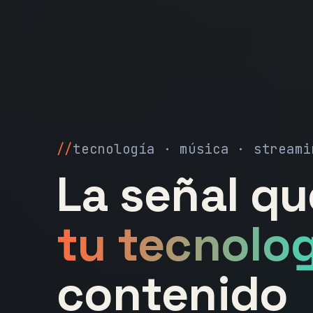
tecnología · música · streami
La señal q
tu tecnolog
contenido