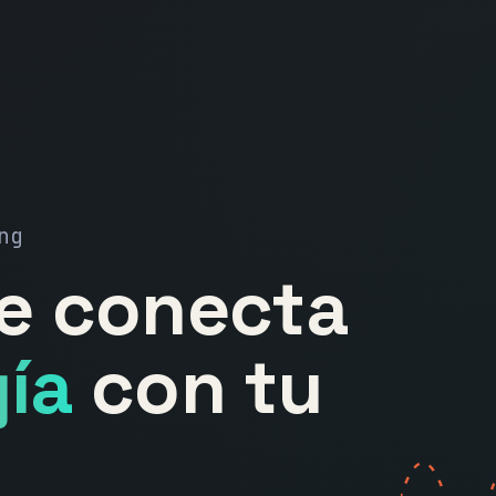
ng
ue conecta
ía
con tu