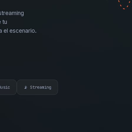
 streaming
 tu
a el escenario.
Music
📡 Streaming