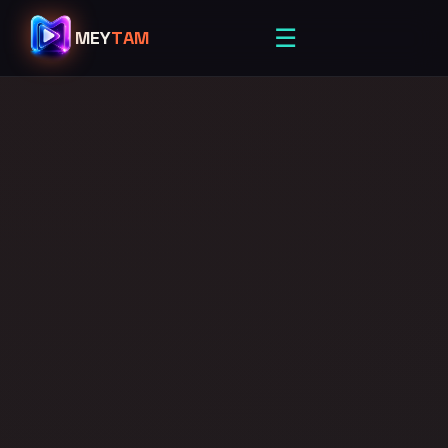
☰
MEY
TAM