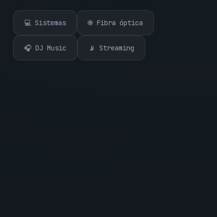
💻 Sistemas
🌐 Fibra óptica
🎧 DJ Music
📡 Streaming