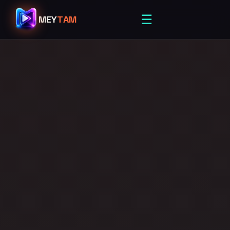
☰
MEY
TAM