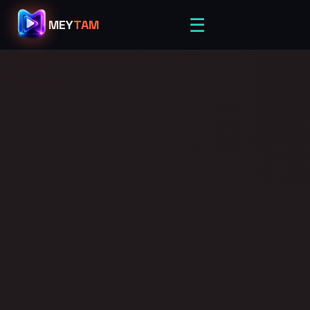
☰
MEY
TAM