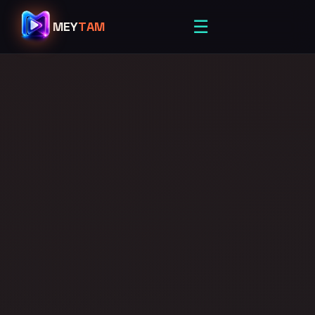
☰
MEY
TAM