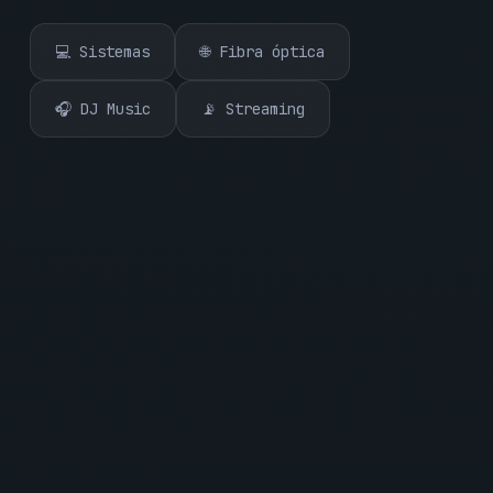
💻 Sistemas
🌐 Fibra óptica
🎧 DJ Music
📡 Streaming