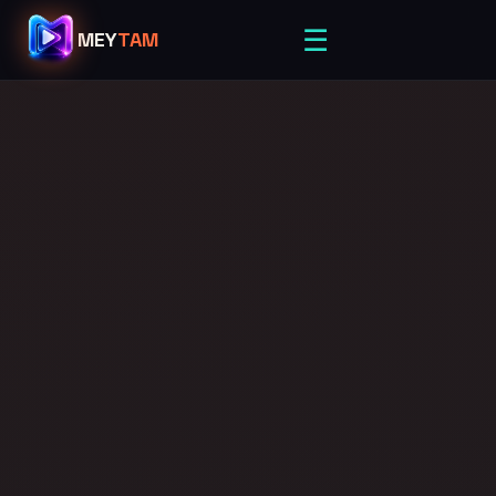
☰
MEY
TAM