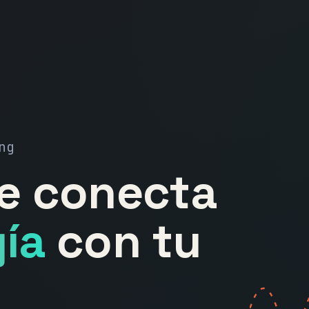
ng
ue conecta
ía
con tu