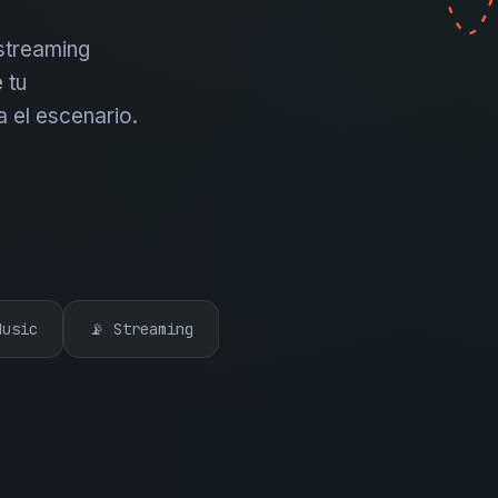
 streaming
 tu
a el escenario.
Music
📡 Streaming