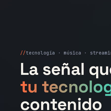
tecnología · música · streami
La señal q
tu tecnolog
contenido