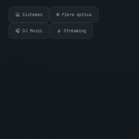
💻 Sistemas
🌐 Fibra óptica
🎧 DJ Music
📡 Streaming