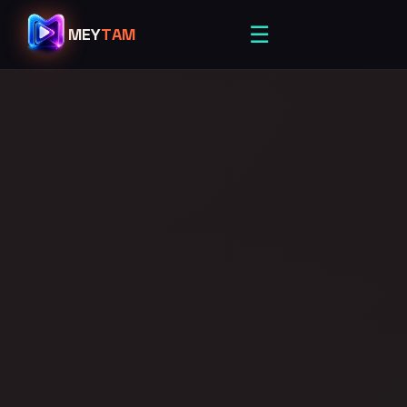
☰
MEY
TAM