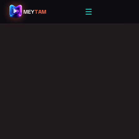
☰
MEY
TAM