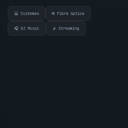
💻 Sistemas
🌐 Fibra óptica
🎧 DJ Music
📡 Streaming