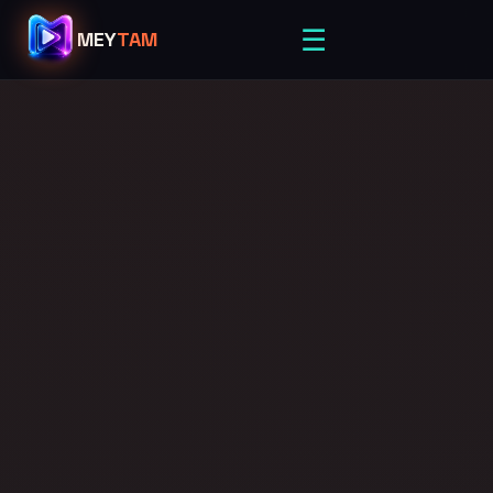
☰
MEY
TAM