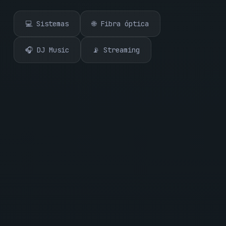
💻 Sistemas
🌐 Fibra óptica
🎧 DJ Music
📡 Streaming