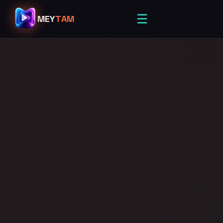
☰
MEY
TAM