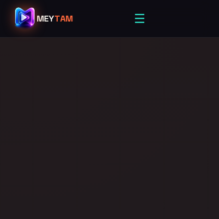
☰
MEY
TAM