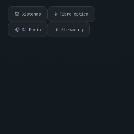
💻 Sistemas
🌐 Fibra óptica
🎧 DJ Music
📡 Streaming