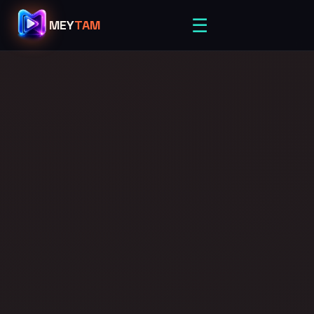
☰
MEY
TAM