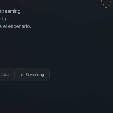
 streaming
 tu
a el escenario.
Music
📡 Streaming