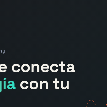
ng
ue conecta
ía
con tu