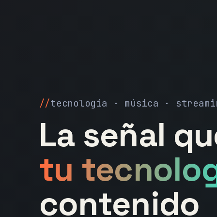
tecnología · música · streami
La señal q
tu tecnolog
contenido