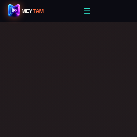
☰
MEY
TAM