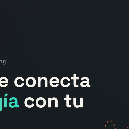
ng
ue conecta
ía
con tu