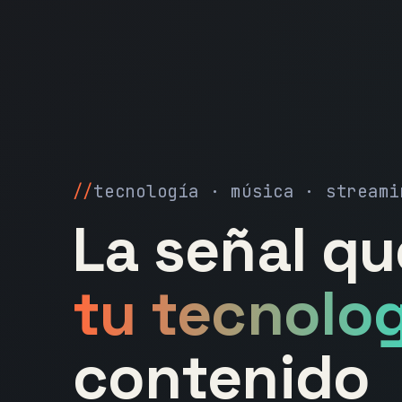
tecnología · música · streami
La señal q
tu tecnolog
contenido