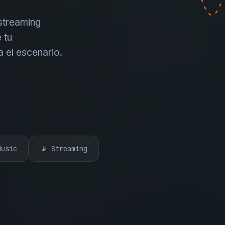
 streaming
 tu
a el escenario.
Music
📡 Streaming