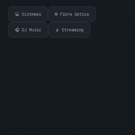
💻 Sistemas
🌐 Fibra óptica
🎧 DJ Music
📡 Streaming