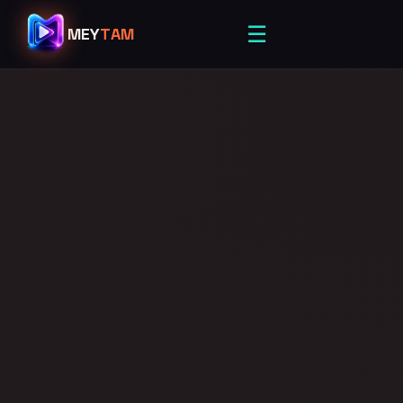
☰
MEY
TAM