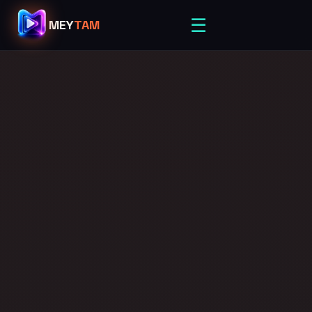
☰
MEY
TAM