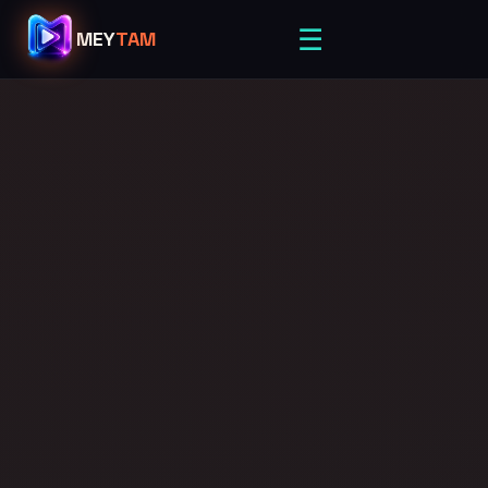
☰
MEY
TAM