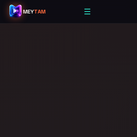
☰
MEY
TAM