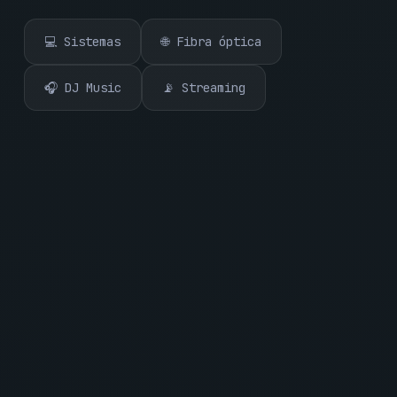
💻 Sistemas
🌐 Fibra óptica
🎧 DJ Music
📡 Streaming