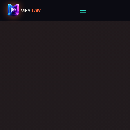
☰
MEY
TAM