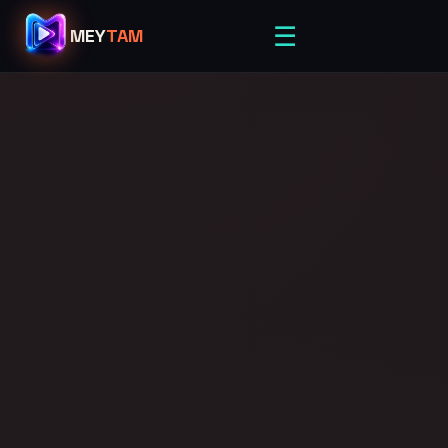
☰
MEY
TAM