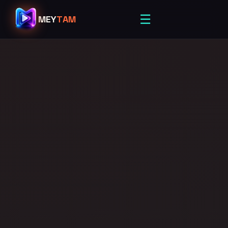
☰
MEY
TAM