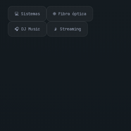
💻 Sistemas
🌐 Fibra óptica
🎧 DJ Music
📡 Streaming