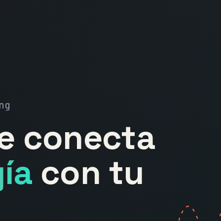
ng
ue conecta
ía
con tu