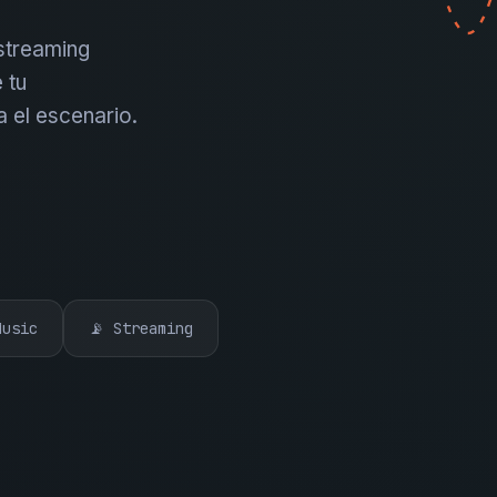
 streaming
 tu
a el escenario.
Music
📡 Streaming