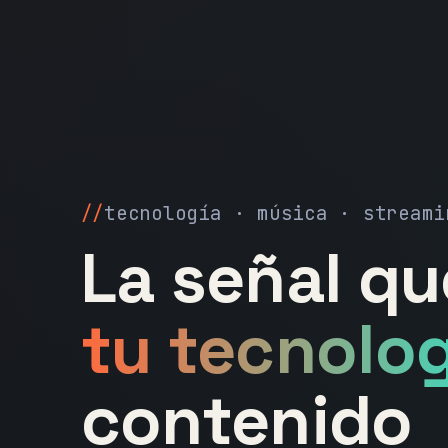
tecnología · música · streami
La señal q
tu tecnolog
contenido