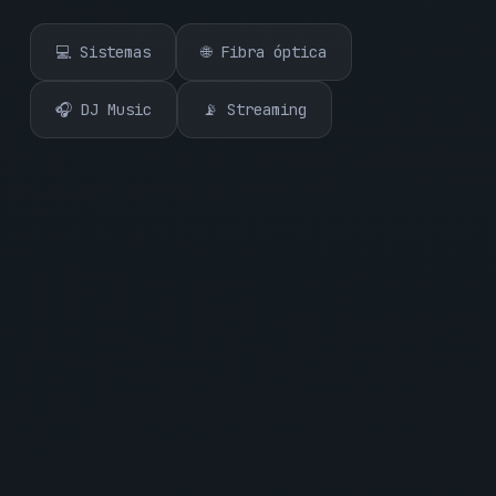
💻 Sistemas
🌐 Fibra óptica
🎧 DJ Music
📡 Streaming