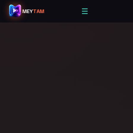
☰
MEY
TAM