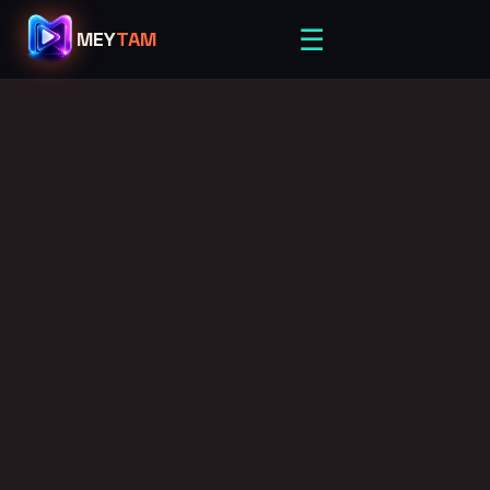
☰
MEY
TAM