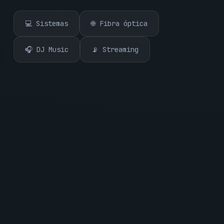
💻 Sistemas
🌐 Fibra óptica
🎧 DJ Music
📡 Streaming