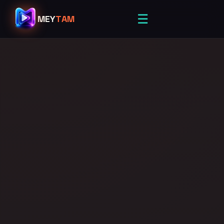
☰
MEY
TAM