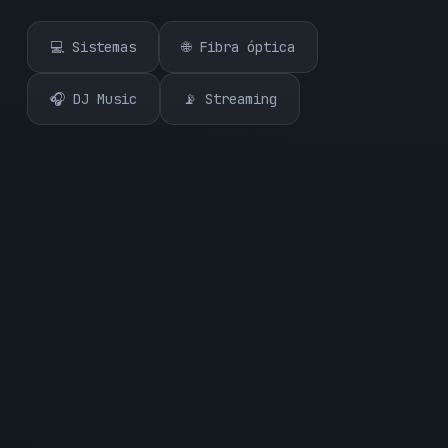
💻 Sistemas
🌐 Fibra óptica
🎧 DJ Music
📡 Streaming