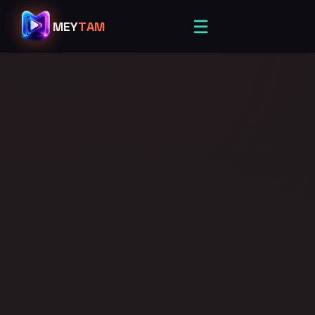
☰
MEY
TAM