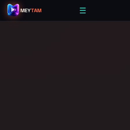
☰
MEY
TAM