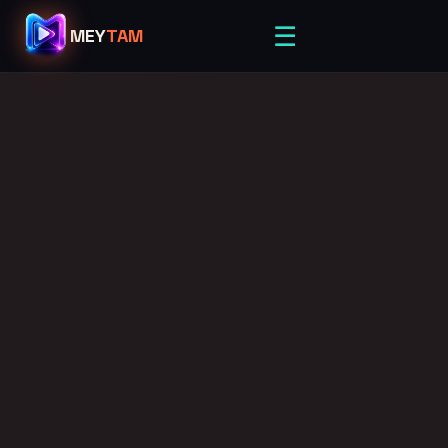
☰
MEY
TAM