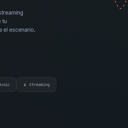
 streaming
 tu
a el escenario.
Music
📡 Streaming