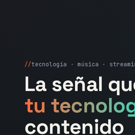
tecnología · música · streami
La señal q
tu tecnolog
contenido