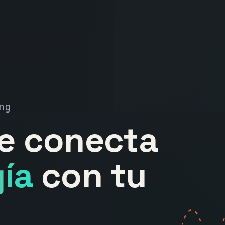
ng
ue conecta
ía
con tu