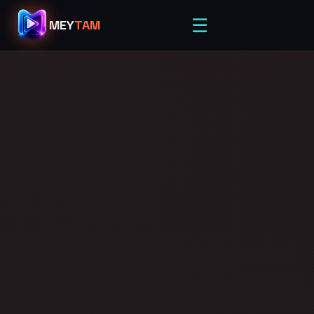
☰
MEY
TAM