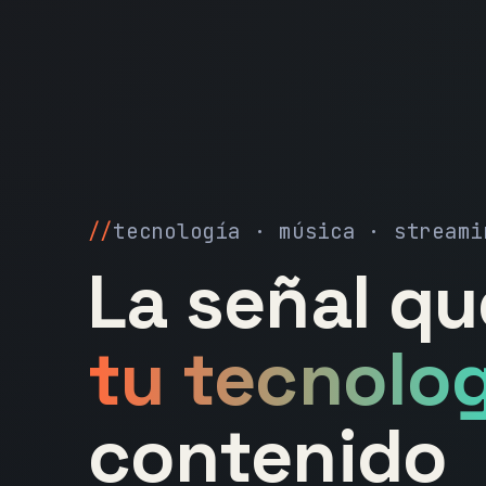
tecnología · música · streami
La señal q
tu tecnolog
contenido