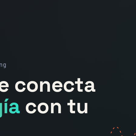
ng
ue conecta
ía
con tu