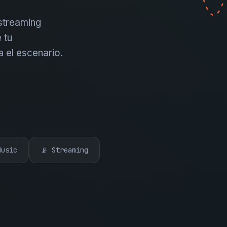
 streaming
 tu
a el escenario.
Music
📡 Streaming